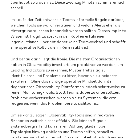
überhaupt zu trauen ist. Diese zwanzig Minuten summieren sich
schnell.
Im Laufe der Zeit entwickeln Teams informelle Regeln darüber,
welchen Tools sie wofür vertrauen und welche Alerts eher als
Hintergrundrauschen behandelt werden sollten. Dieses implizite
Wissen ist fragil. Es steckt in den Köpfen erfahrener
Ingenieur*innen, überlebt daher keine Teamwechsel und schafft
eine operative Kultur, die im Kern reaktiv ist.
Und genau darin liegt die Ironie. Die meisten Organisationen
haben in Observability investiert, um proaktiver zu werden, um
Leading Indicators zu erkennen, Muster frühzeitig zu
identifizieren und Probleme zu lösen, bevor sie zu Incidents
eskalieren. Ohne das richtige operative Mindset dahinter
degenerieren Observability-Plattformen jedoch schrittweise zu
reinen Monitoring-Tools. Statt Teams dabei zu unterstützen,
Probleme vorherzusehen, werden sie zu Systemen, die erst
reagieren, wenn das Problem bereits sichtbar ist.
Um es klar zu sagen: Observability-Tools sind in reaktiven
Szenarien weiterhin sehr effektiv. Sie können Signale
systemübergreifend korrelieren, Abhängigkeiten über
Topologien hinweg abbilden und Teams helfen, schnell zu
verstehen, was betroffen ist. Diese Fähigkeit ist jedoch nur ein