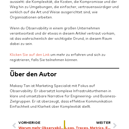
aussieht: die Komplexität, die Kosten, die Kompromisse und der
Weg hin zu Umgebungen, die einfacher, vertrauenswürdiger und
wirklich auf die Art und Weise ausgerichtet sind, wie
Organisationen arbeiten.
Wenn du Observability in einem großen Unternehmen
verantwortest und dir etwas in diesem Artikel vertraut vorkam,
ist das wahrscheinlich der wichtigste Grund, in diesem Raum
dabei zu sein.
Klicken Sie auf den Link
um mehr zu erfahren und sich zu
registrieren, falls Sie teilnehmen können.
Über den Autor
Makasy Tan ist Marketing Specialist mit Fokus auf
Observability. Er übersetzt komplexe Infrastrukturthemen in
klare und umsetzbare Narrative für Engineering- und Business-
Zielgruppen. Er ist überzeugt, dass effektive Kommunikation
Einfachheit und Klarheit über Komplexität stellt.
VORHERIGE
WEITER
Warum mehr Observability die Root Cause Analysis nicht verbessert, und worüber wir beim Business Observability Forum sprechen werden
Logs, Traces, Metrics, Events: why three out of four still leaves you blind