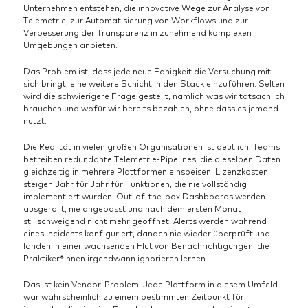
Unternehmen entstehen, die innovative Wege zur Analyse von
Telemetrie, zur Automatisierung von Workflows und zur
Verbesserung der Transparenz in zunehmend komplexen
Umgebungen anbieten.
Das Problem ist, dass jede neue Fähigkeit die Versuchung mit
sich bringt, eine weitere Schicht in den Stack einzuführen. Selten
wird die schwierigere Frage gestellt, nämlich was wir tatsächlich
brauchen und wofür wir bereits bezahlen, ohne dass es jemand
nutzt.
Die Realität in vielen großen Organisationen ist deutlich. Teams
betreiben redundante Telemetrie-Pipelines, die dieselben Daten
gleichzeitig in mehrere Plattformen einspeisen. Lizenzkosten
steigen Jahr für Jahr für Funktionen, die nie vollständig
implementiert wurden. Out-of-the-box Dashboards werden
ausgerollt, nie angepasst und nach dem ersten Monat
stillschweigend nicht mehr geöffnet. Alerts werden während
eines Incidents konfiguriert, danach nie wieder überprüft und
landen in einer wachsenden Flut von Benachrichtigungen, die
Praktiker*innen irgendwann ignorieren lernen.
Das ist kein Vendor-Problem. Jede Plattform in diesem Umfeld
war wahrscheinlich zu einem bestimmten Zeitpunkt für