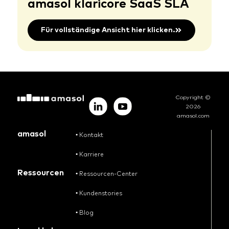
amasol klaricore SaaS SLA
Für vollständige Ansicht hier klicken.
Copyright ©
2026
amasol.com
amasol
•
Kontakt
•
Karriere
Ressourcen
•
Ressourcen-Center
•
Kundenstories
•
Blog