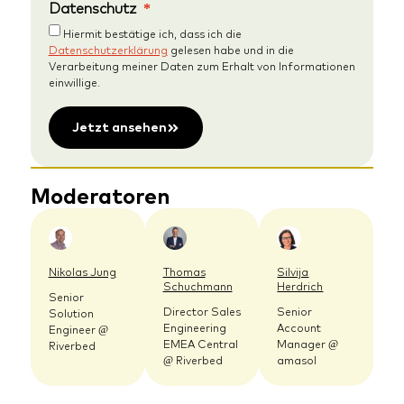
Datenschutz
Hiermit bestätige ich, dass ich die
Datenschutzerklärung
gelesen habe und in die
Verarbeitung meiner Daten zum Erhalt von Informationen
einwillige.
Jetzt ansehen
Moderatoren
Nikolas Jung
Thomas
Silvija
Schuchmann
Herdrich
Senior
Director Sales
Senior
Solution
Engineering
Account
Engineer @
EMEA Central
Manager @
Riverbed
@ Riverbed
amasol