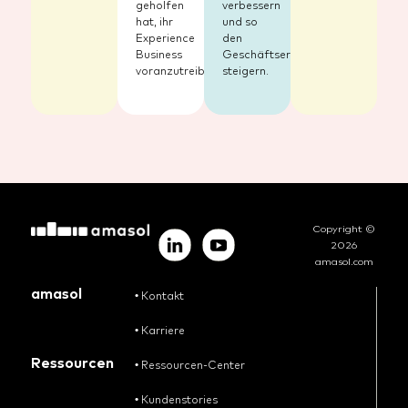
geholfen
verbessern
hat, ihr
und so
Experience
den
Business
Geschäftserfolg
voranzutreiben.
steigern.
Copyright ©
2026
amasol.com
amasol
•
Kontakt
•
Karriere
Ressourcen
•
Ressourcen-Center
•
Kundenstories