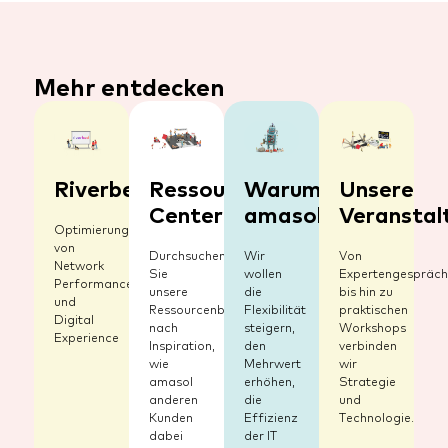
Mehr entdecken
Riverbed
Ressourcen-
Warum
Unsere
Center
amasol
Veranstal
Optimierung
von
Durchsuchen
Wir
Von
Network
Sie
wollen
Expertengespräc
Performance
unsere
die
bis hin zu
und
Ressourcenbibliothek
Flexibilität
praktischen
Digital
nach
steigern,
Workshops
Experience
Inspiration,
den
verbinden
wie
Mehrwert
wir
amasol
erhöhen,
Strategie
anderen
die
und
Kunden
Effizienz
Technologie.
dabei
der IT