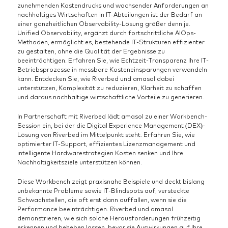
zunehmenden Kostendrucks und wachsender Anforderungen an
nachhaltiges Wirtschaften in IT-Abteilungen ist der Bedarf an
einer ganzheitlichen Observability-Lösung größer denn je.
Unified Observability, ergänzt durch fortschrittliche AIOps-
Methoden, ermöglicht es, bestehende IT-Strukturen effizienter
zu gestalten, ohne die Qualität der Ergebnisse zu
beeinträchtigen. Erfahren Sie, wie Echtzeit-Transparenz Ihre IT-
Betriebsprozesse in messbare Kosteneinsparungen verwandeln
kann. Entdecken Sie, wie Riverbed und amasol dabei
unterstützen, Komplexität zu reduzieren, Klarheit zu schaffen
und daraus nachhaltige wirtschaftliche Vorteile zu generieren.
In Partnerschaft mit Riverbed lädt amasol zu einer Workbench-
Session ein, bei der die Digital Experience Management (DEX)-
Lösung von Riverbed im Mittelpunkt steht. Erfahren Sie, wie
optimierter IT-Support, effizientes Lizenzmanagement und
intelligente Hardwarestrategien Kosten senken und Ihre
Nachhaltigkeitsziele unterstützen können.
Diese Workbench zeigt praxisnahe Beispiele und deckt bislang
unbekannte Probleme sowie IT-Blindspots auf, versteckte
Schwachstellen, die oft erst dann auffallen, wenn sie die
Performance beeinträchtigen. Riverbed und amasol
demonstrieren, wie sich solche Herausforderungen frühzeitig
erkennen und beheben lassen, bevor sie Auswirkungen auf Ihre