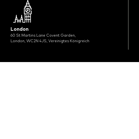
London
60 St Martins Lane Covent Garden,
London, WC2N 4JS, Vereinigtes Königreich